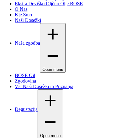
Ekstra Deviško Oljčno Olje BOSE
O Nas
Kje Smo
Naši Dosežki
Naša zgodba
Open menu
BOSE Oil
Zgodovina
Vsi Naši Dosežki in Priznanja
Degustacija
Open menu