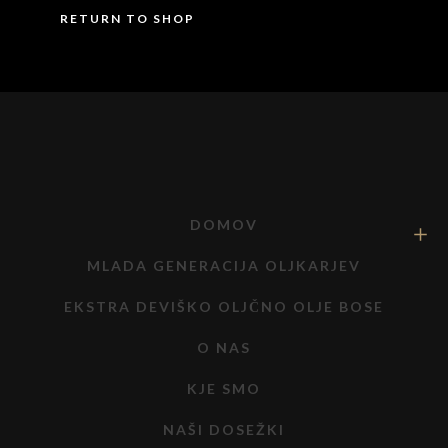
RETURN TO SHOP
DOMOV
MLADA GENERACIJA OLJKARJEV
EKSTRA DEVIŠKO OLJČNO OLJE BOSE
O NAS
KJE SMO
NAŠI DOSEŽKI